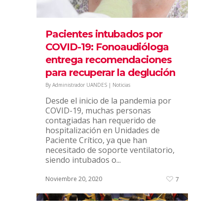
acredita por primera vez
By
Administrador UANDES
|
Noticias
La Comisión Nacional de
Pacientes intubados por
Acreditación (CNA) acreditó por dos
COVID-19: Fonoaudióloga
años esta carrera de la Facultad de
entrega recomendaciones
Educación de nuestra casa de
estudios. La Comisión Nacional de
para recuperar la deglución
Acreditación (CNA) acreditó por
By
Administrador UANDES
|
Noticias
primera vez...
Desde el inicio de la pandemia por
Enero 6, 2021
11
COVID-19, muchas personas
contagiadas han requerido de
hospitalización en Unidades de
Paciente Crítico, ya que han
necesitado de soporte ventilatorio,
siendo intubados o...
Noviembre 20, 2020
7