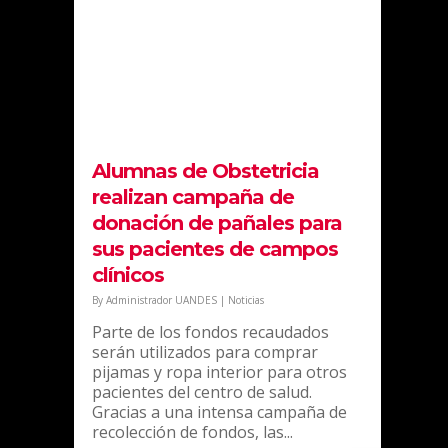
Av. Monseñor Álvaro del Portillo 12.455.
Alumnas de Obstetricia
Las Condes, Santiago, Chile.
realizan campaña de
donación de pañales para
sus pacientes de campos
clínicos
INFORMACIÓN DE CONTACTO
By
Administrador UANDES
|
Noticias
+56961408828
Parte de los fondos recaudados
admisionpregrado@uandes.cl
serán utilizados para comprar
pijamas y ropa interior para otros
pacientes del centro de salud.
Gracias a una intensa campaña de
recolección de fondos, las...