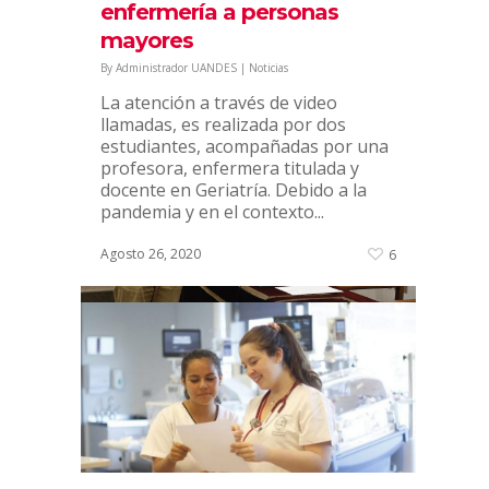
enfermería a personas
Diciembre 14, 2020
7
mayores
By
Administrador UANDES
|
Noticias
La atención a través de video
llamadas, es realizada por dos
estudiantes, acompañadas por una
profesora, enfermera titulada y
docente en Geriatría. Debido a la
pandemia y en el contexto...
Agosto 26, 2020
6
46 estudiantes se certifican
en la Escuela de Ayudantes
UANDES
By
Administrador UANDES
|
Noticias
El Vicerrector de Alumnos y Alumni,
Francisco Javier Lavín, presidió el