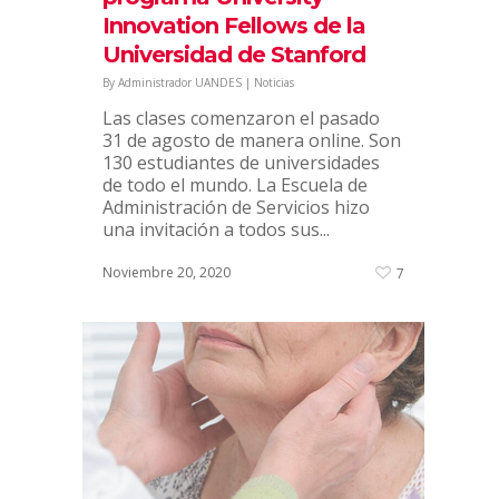
11
Innovation Fellows de la
Universidad de Stanford
By
Administrador UANDES
|
Noticias
Conoce todo sobre
Las clases comenzaron el pasado
Odontología UANDES
31 de agosto de manera online. Son
130 estudiantes de universidades
By
Administrador UANDES
|
Noticias
de todo el mundo. La Escuela de
La Facultad de Odontología de la
Administración de Servicios hizo
Universidad de los Andes cuenta
una invitación a todos sus...
con 17 años de trayectoria y la
carrera se encuentra acreditada por
Noviembre 20, 2020
7
el máximo de 7 años. Asimismo, se...
Enero 8, 2021
11
Pedagogía Básica Bilingüe
Inglés/Español UANDES se