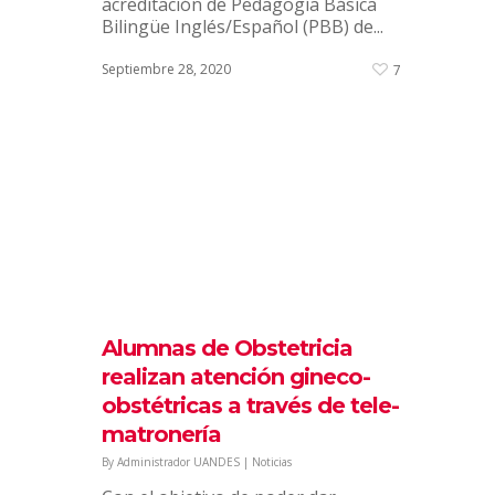
acreditación de Pedagogía Básica
Bilingüe Inglés/Español (PBB) de...
Septiembre 28, 2020
7
Consejos para enfrentar la
Prueba de Transición
Universitaria
By
Administrador UANDES
|
Noticias
Marianela Navarro, académica de la
Facultad de Educación UANDES,
entrega recomendaciones para
rendir esta evaluación, en
entrevista en el Diario El Mercurio y
Alumnas de Obstetricia
en Radio Bío Bío. Falta menos de...
realizan atención gineco-
obstétricas a través de tele-
Diciembre 14, 2020
7
matronería
By
Administrador UANDES
|
Noticias