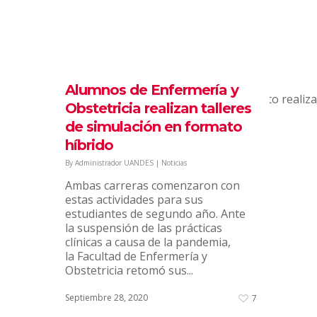
campus
By
Administrador UANDES
|
Noticias
La actividad se realizó en las
canchas de la Universidad.
Estudiantes de primer año
Alumnos de Enfermería y
de Enfermería, Obstetricia y Bachillerato realiz
Obstetricia realizan talleres
un taller de RCP (reanimación
de simulación en formato
cardiopulmonar) de forma
presencial en el campus. “Fue una
híbrido
instancia...
By
Administrador UANDES
|
Noticias
Diciembre 14, 2020
7
Ambas carreras comenzaron con
estas actividades para sus
estudiantes de segundo año. Ante
la suspensión de las prácticas
clínicas a causa de la pandemia,
la Facultad de Enfermería y
Obstetricia retomó sus...
Septiembre 28, 2020
7