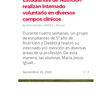
encuentra en...
realizan internado
voluntario en diversos
Diciembre 14, 2020
7
campos clínicos
By
Administrador UANDES
|
Noticias
Durante cuatro semanas, un grupo
de estudiantes de 5º año de
Nutrición y Dietética realizó su
internado y/o mención en diversas
áreas de la profesión. De esta
manera, las alumnas María Jesús
Igualt...
Septiembre 28, 2020
7
Alumnos de Enfermería,
Obstetricia y Bachillerato
realizan taller de RCP de
forma presencial en el