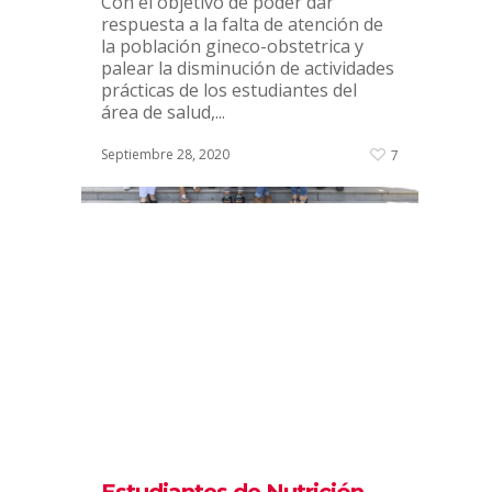
Con el objetivo de poder dar
respuesta a la falta de atención de
la población gineco-obstetrica y
palear la disminución de actividades
prácticas de los estudiantes del
área de salud,...
Septiembre 28, 2020
7
Pedagogía Básica Bilingüe
Inglés/Español inicia visita
de pares evaluadores
By
Administrador UANDES
|
Noticias
La carrera se encuentra en su
primer proceso de acreditación y
recibirá la visita online de Comisión
Nacional de Acreditación (CNA). La
carrera de Pedagogía Básica
Bilingüe Inglés/Español UANDES se
Estudiantes de Nutrición