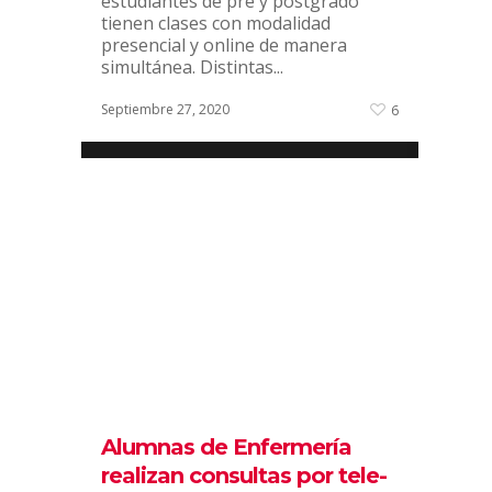
estudiantes de pre y postgrado
tienen clases con modalidad
presencial y online de manera
simultánea. Distintas...
Septiembre 27, 2020
6
Alumna de Pedagogía
Básica participa en
voluntariado educativo
Tutores para Chile
By
Administrador UANDES
|
Noticias
Bernardita Vargas, alumna de
tercer añode Pedagogía Básica
UANDES, apoya académicamente a
un estudiante de segundo básico
del colegio Ayelén de Rancagua, en
Alumnas de Enfermería
la asignatura de matemáticas.
realizan consultas por tele-
Bernardita Vargas, alumna...