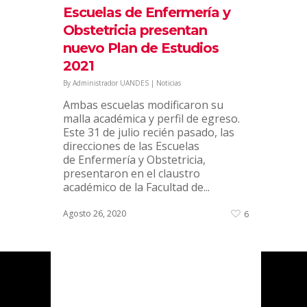
acto donde los alumnos recibieron
Escuelas de Enfermería y
un certificado por haber
Obstetricia presentan
completado el plan de estudios de
nuevo Plan de Estudios
la Escuela de Ayudantes....
2021
Diciembre 14, 2020
7
By
Administrador UANDES
|
Noticias
Ambas escuelas modificaron su
malla académica y perfil de egreso.
Este 31 de julio recién pasado, las
direcciones de las Escuelas
de Enfermería y Obstetricia,
presentaron en el claustro
académico de la Facultad de...
Agosto 26, 2020
6
¿DÓNDE ESTAMOS?