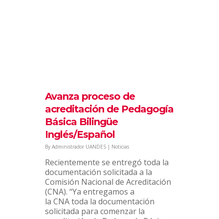
UANDES da inicio a su plan
de Educación a Distancia
By
Administrador UANDES
|
Noticias
Con un lanzamiento en tres salas
híbridas simultáneas y una
transmisión en vivo, se dio el
Avanza proceso de
puntapié inicial a este proyecto de
acreditación de Pedagogía
tres años que busca fortalecer las
habilidades y...
Básica Bilingüe
Inglés/Español
Diciembre 14, 2020
7
By
Administrador UANDES
|
Noticias
Recientemente se entregó toda la
documentación solicitada a la
Comisión Nacional de Acreditación
(CNA). “Ya entregamos a
la CNA toda la documentación
solicitada para comenzar la