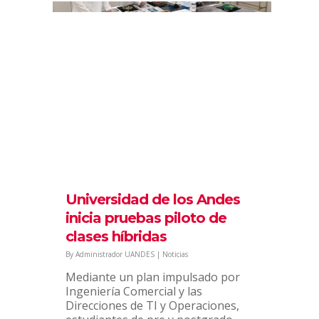
Alumnas de Obstetricia
retoman clases en Pabellón
de Anatomía del Campus
By
Administrador UANDES
|
Noticias
22 alumnas de primer año de
la Escuela de Obstetricia volvieron a
clases presenciales en el Pabellón
Universidad de los Andes
de Anatomía del Campus. En la
inicia pruebas piloto de
instancia, en donde se cumplieron y
clases híbridas
respetaron estrictamente las...
By
Administrador UANDES
|
Noticias
Diciembre 14, 2020
7
Mediante un plan impulsado por
Ingeniería Comercial y las
Direcciones de TI y Operaciones,