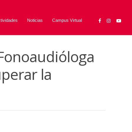
tividades
Noticias
Campus Virtual
 Fonoaudióloga
perar la