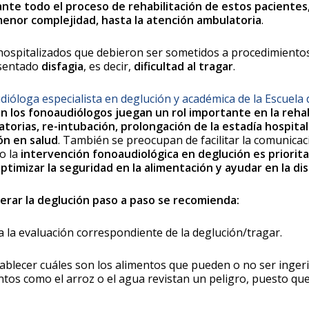
nte todo el proceso de rehabilitación de estos pacientes
 menor complejidad, hasta la atención ambulatoria
.
 hospitalizados que debieron ser sometidos a procedimientos 
esentado
disfagia
, es decir,
dificultad al tragar
.
ióloga especialista en deglución y académica de la Escuela
ón los fonoaudiólogos juegan un rol importante en la rehab
torias, re-intubación, prolongación de la estadía hospital
ón en salud
. También se preocupan de facilitar la comunicac
to la
intervención fonoaudiológica en deglución es prioritar
optimizar la seguridad en la alimentación y ayudar en la di
erar la deglución paso a paso se recomienda:
 la evaluación correspondiente de la deglución/tragar.
tablecer cuáles son los alimentos que pueden o no ser inge
entos como el arroz o el agua revistan un peligro, puesto qu