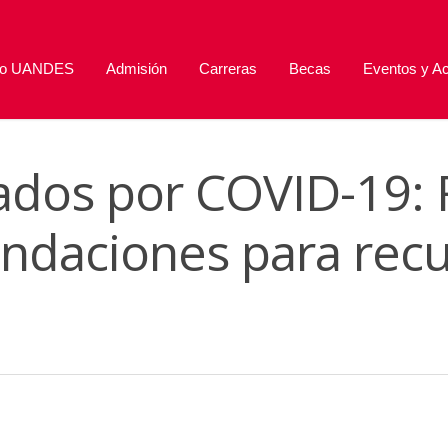
lo UANDES
Admisión
Carreras
Becas
Eventos y Ac
bados por COVID-19:
ndaciones para recu