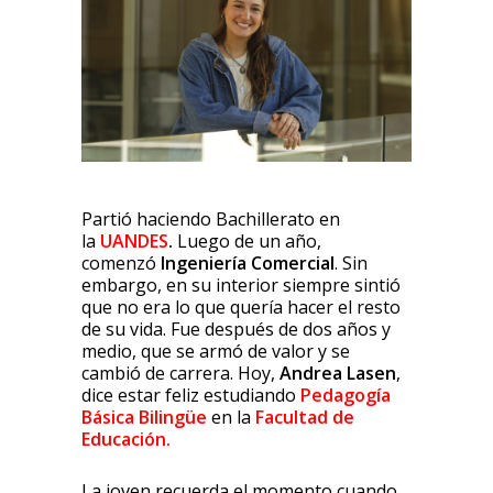
Partió haciendo Bachillerato en
la
UANDES
.
Luego de un año,
comenzó
Ingeniería Comercial
. Sin
embargo, en su interior siempre sintió
que no era lo que quería hacer el resto
de su vida. Fue después de dos años y
medio, que se armó de valor y se
cambió de carrera. Hoy,
Andrea Lasen
,
dice estar feliz estudiando
Pedagogía
Básica Bilingüe
en la
Facultad de
Educación.
La joven recuerda el momento cuando