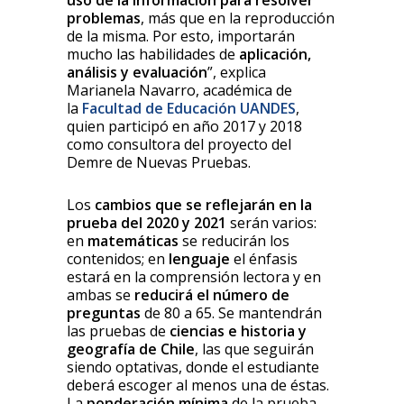
uso de la información para resolver
problemas
, más que en la reproducción
de la misma. Por esto, importarán
mucho las habilidades de
aplicación,
análisis y evaluación
”, explica
Marianela Navarro, académica de
la
Facultad de Educación UANDES
,
quien participó en año 2017 y 2018
como consultora del proyecto del
Demre de Nuevas Pruebas.
Los
cambios que se reflejarán en la
prueba del 2020 y 2021
serán varios:
en
matemáticas
se reducirán los
contenidos; en
lenguaje
el énfasis
estará en la comprensión lectora y en
ambas se
reducirá el número de
preguntas
de 80 a 65. Se mantendrán
las pruebas de
ciencias e historia y
geografía de Chile
, las que seguirán
siendo optativas, donde el estudiante
deberá escoger al menos una de éstas.
La
ponderación mínima
de la prueba