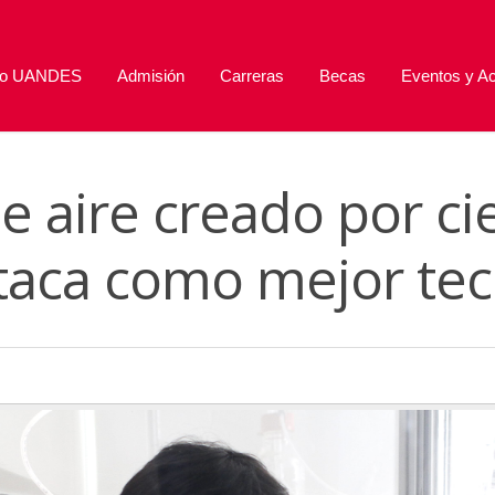
lo UANDES
Admisión
Carreras
Becas
Eventos y Ac
e aire creado por cie
aca como mejor tecn