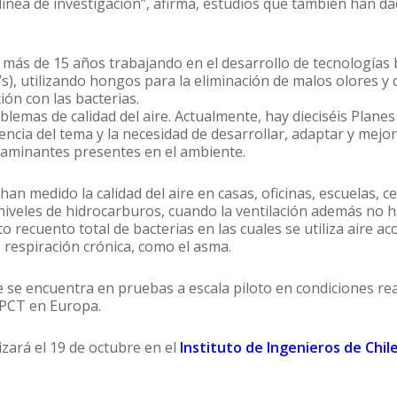
línea de investigación”, afirma, estudios que también han 
más de 15 años trabajando en el desarrollo de tecnologías bi
), utilizando hongos para la eliminación de malos olores y
ón con las bacterias.
oblemas de calidad del aire. Actualmente, hay dieciséis Pla
gencia del tema y la necesidad de desarrollar, adaptar y mej
ntaminantes presentes en el ambiente.
an medido la calidad del aire en casas, oficinas, escuelas, c
 niveles de hidrocarburos, cuando la ventilación además no 
lto recuento total de bacterias en las cuales se utiliza aire
 respiración crónica, como el asma.
re se encuentra en pruebas a escala piloto en condiciones r
e PCT en Europa.
izará el 19 de octubre en el
Instituto de Ingenieros de Chil